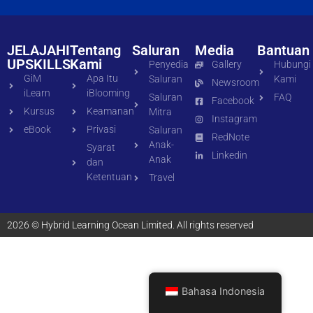
JELAJAHI
Tentang
Saluran
Media
Bantuan
UPSKILLS
Kami
Penyedia
Gallery
Hubungi
GiM
Apa Itu
Saluran
Kami
Newsroom
iLearn
iBlooming
Saluran
FAQ
Facebook
Kursus
Keamanan
Mitra
Instagram
eBook
Privasi
Saluran
RedNote
Anak-
Syarat
Linkedin
Anak
dan
Ketentuan
Travel
2026 © Hybrid Learning Ocean Limited. All rights reserved
Bahasa Indonesia