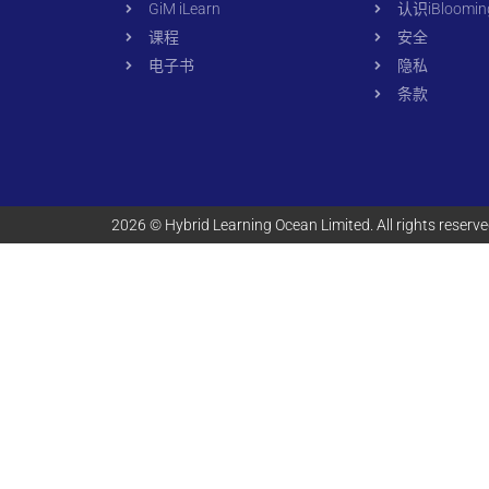
GiM iLearn
认识iBloomin
课程
安全
电子书
隐私
条款
2026 © Hybrid Learning Ocean Limited. All rights reserv