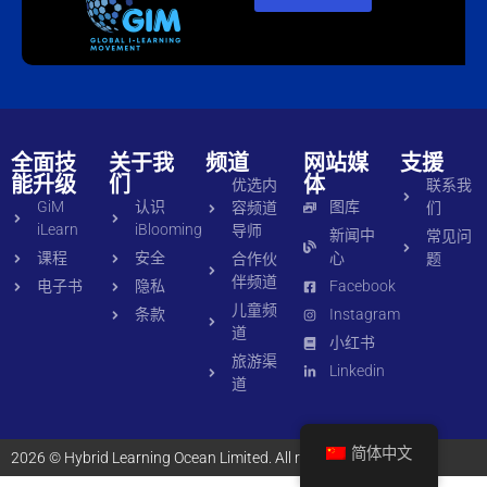
全面技
关于我
频道
网站媒
支援
能升级
们
体
优选内
联系我
GiM
认识
图库
容频道
们
iLearn
iBlooming
导师
新闻中
常见问
课程
安全
心
合作伙
题
伴频道
电子书
隐私
Facebook
儿童频
条款
Instagram
道
小红书
旅游渠
Linkedin
道
简体中文
2026 © Hybrid Learning Ocean Limited. All rights reserved