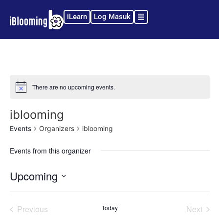
iLearn
Log Masuk
There are no upcoming events.
Notice
iblooming
Events
Organizers
iblooming
Events from this organizer
Upcoming
Select
date.
Events
Even
Previous
Today
Next